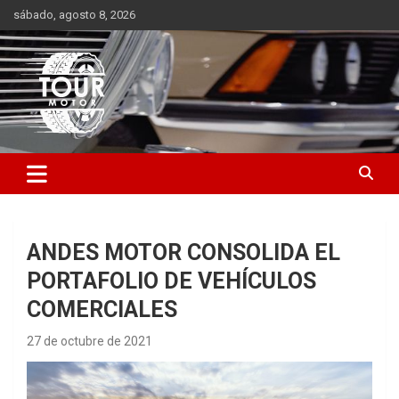
Saltar
sábado, agosto 8, 2026
al
contenido
Plataforma de contenido audiovisual para el sector automotriz
Tour Motor
ANDES MOTOR CONSOLIDA EL
PORTAFOLIO DE VEHÍCULOS
COMERCIALES
27 de octubre de 2021