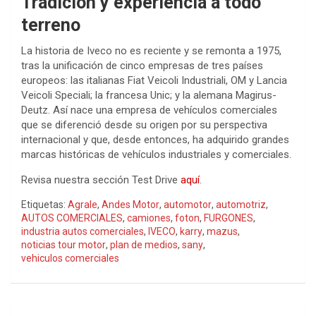
Tradición y experiencia a todo
terreno
La historia de Iveco no es reciente y se remonta a 1975,
tras la unificación de cinco empresas de tres países
europeos: las italianas Fiat Veicoli Industriali, OM y Lancia
Veicoli Speciali; la francesa Unic; y la alemana Magirus-
Deutz. Así nace una empresa de vehículos comerciales
que se diferenció desde su origen por su perspectiva
internacional y que, desde entonces, ha adquirido grandes
marcas históricas de vehículos industriales y comerciales.
Revisa nuestra sección Test Drive
aquí
.
Etiquetas:
Agrale
,
Andes Motor
,
automotor
,
automotriz
,
AUTOS COMERCIALES
,
camiones
,
foton
,
FURGONES
,
industria autos comerciales
,
IVECO
,
karry
,
mazus
,
noticias tour motor
,
plan de medios
,
sany
,
vehiculos comerciales
Navegación