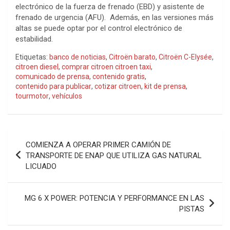
electrónico de la fuerza de frenado (EBD) y asistente de
frenado de urgencia (AFU). Además, en las versiones más
altas se puede optar por el control electrónico de
estabilidad.
Etiquetas:
banco de noticias
,
Citroën barato
,
Citroën C-Elysée
,
citroen diesel
,
comprar citroen citroen taxi
,
comunicado de prensa
,
contenido gratis
,
contenido para publicar
,
cotizar citroen
,
kit de prensa
,
tourmotor
,
vehículos
Navegación
COMIENZA A OPERAR PRIMER CAMIÓN DE
de
TRANSPORTE DE ENAP QUE UTILIZA GAS NATURAL
LICUADO
entradas
MG 6 X POWER: POTENCIA Y PERFORMANCE EN LAS
PISTAS