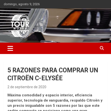
Saltar
domingo, agosto 9, 2026
al
contenido
Plataforma de contenido audiovisual para el sector automotriz
Tour Motor
5 RAZONES PARA COMPRAR UN
CITROËN C-ELYSÉE
2 de septiembre de 2020
Máxima comodidad y espacio interior, eficiencia
superior, tecnología de vanguardia, respaldo Citroën y
un precio inigualable son 5 razones por las que este
sedán compacto se posiciona como una gran