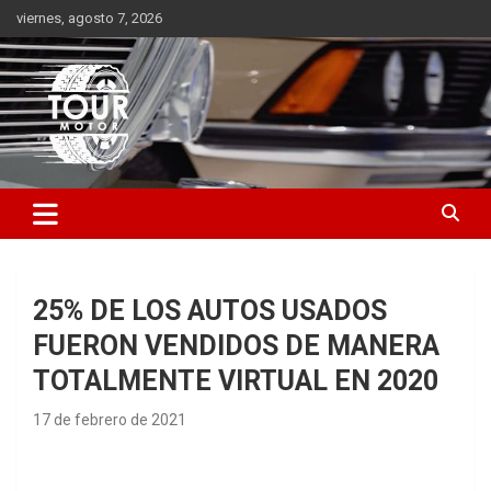
Saltar
viernes, agosto 7, 2026
al
contenido
Plataforma de contenido audiovisual para el sector automotriz
Tour Motor
25% DE LOS AUTOS USADOS
FUERON VENDIDOS DE MANERA
TOTALMENTE VIRTUAL EN 2020
17 de febrero de 2021