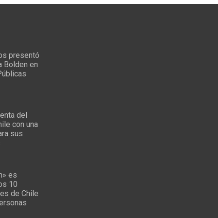
ps presentó
a Bolden en
Públicas
enta del
ile con una
ara sus
s
n» es
los 10
es de Chile
personas