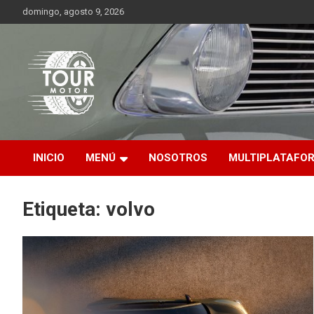
Saltar
domingo, agosto 9, 2026
al
contenido
Plataforma de contenido audiovisual para el sector automotriz
Tour Motor
INICIO
MENÚ
NOSOTROS
MULTIPLATAFO
Etiqueta:
volvo