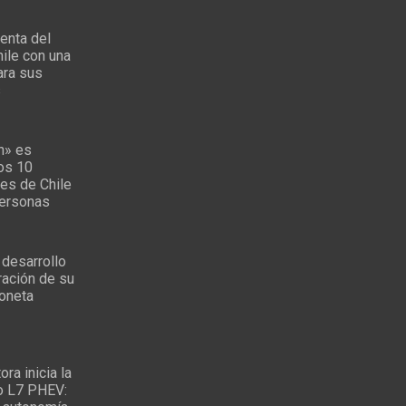
enta del
ile con una
ara sus
s
n» es
los 10
es de Chile
personas
 desarrollo
ración de su
oneta
ra inicia la
o L7 PHEV: