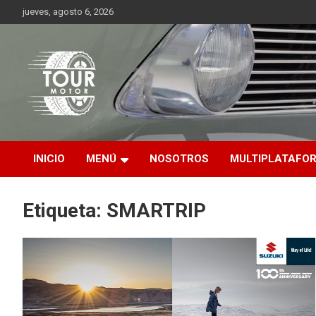
Saltar
jueves, agosto 6, 2026
al
contenido
Plataforma de contenido audiovisual para el sector automotriz
Tour Motor
INICIO
MENÚ
NOSOTROS
MULTIPLATAFO
Etiqueta:
SMARTRIP