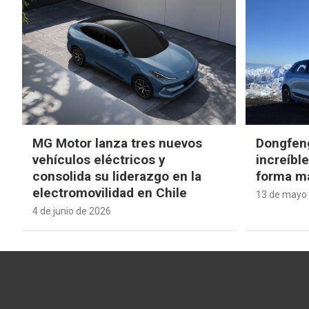
MG Motor lanza tres nuevos
Dongfen
vehículos eléctricos y
increíbl
consolida su liderazgo en la
forma má
electromovilidad en Chile
13 de mayo
4 de junio de 2026