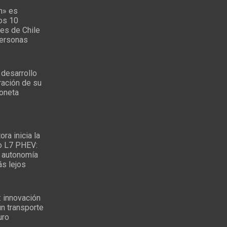
n» es
los 10
es de Chile
personas
 desarrollo
ración de su
oneta
ra inicia la
o L7 PHEV:
 autonomía
ás lejos
: innovación
un transporte
uro