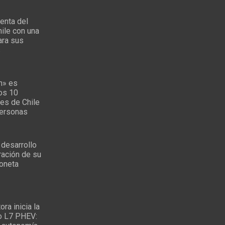
enta del
ile con una
ara sus
s
n» es
los 10
es de Chile
personas
 desarrollo
ración de su
oneta
ra inicia la
o L7 PHEV: