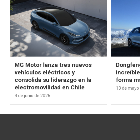
MG Motor lanza tres nuevos
Dongfen
vehículos eléctricos y
increíbl
consolida su liderazgo en la
forma má
electromovilidad en Chile
13 de mayo
4 de junio de 2026