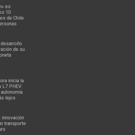
n» es
los 10
es de Chile
personas
 desarrollo
ración de su
oneta
ra inicia la
o L7 PHEV:
 autonomía
ás lejos
: innovación
un transporte
uro