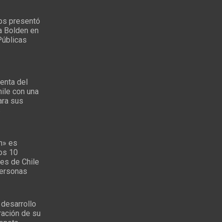
ps presentó
a Bolden en
Públicas
enta del
ile con una
ara sus
s
n» es
los 10
es de Chile
personas
 desarrollo
ración de su