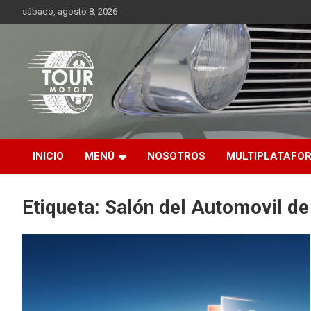
Saltar
sábado, agosto 8, 2026
al
contenido
Plataforma de contenido audiovisual para el sector automotriz
Tour Motor
INICIO
MENÚ
NOSOTROS
MULTIPLATAFO
Etiqueta:
Salón del Automovil de