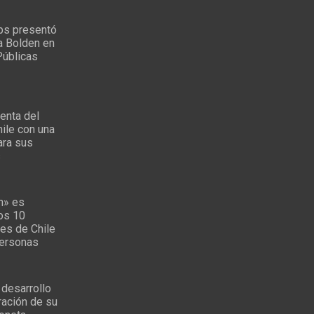
ps presentó
a Bolden en
Públicas
enta del
ile con una
ara sus
s
n» es
los 10
es de Chile
personas
 desarrollo
ración de su