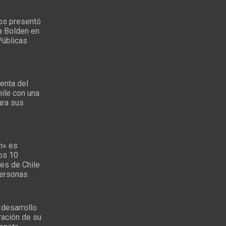
ps presentó
a Bolden en
Públicas
enta del
ile con una
ara sus
s
n» es
los 10
es de Chile
personas
 desarrollo
ración de su