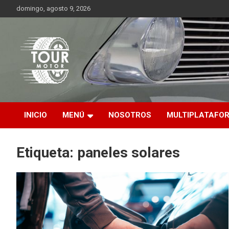
Saltar
domingo, agosto 9, 2026
al
contenido
Plataforma de contenido audiovisual para el sector automotriz
Tour Motor
INICIO
MENÚ
NOSOTROS
MULTIPLATAFO
Etiqueta:
paneles solares