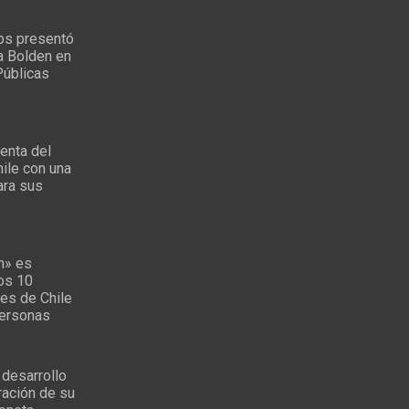
ps presentó
a Bolden en
Públicas
enta del
ile con una
ara sus
s
n» es
los 10
es de Chile
personas
 desarrollo
ración de su