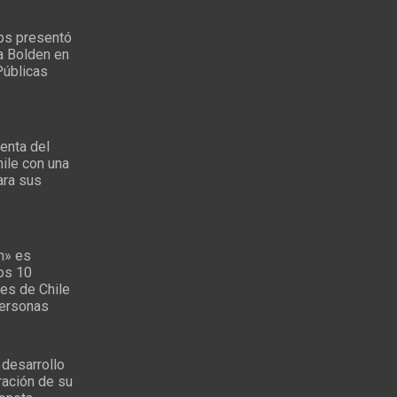
ps presentó
a Bolden en
Públicas
enta del
ile con una
ara sus
s
n» es
los 10
es de Chile
personas
 desarrollo
ración de su