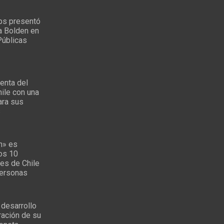
ps presentó
a Bolden en
Públicas
enta del
ile con una
ara sus
s
n» es
los 10
es de Chile
personas
 desarrollo
ración de su