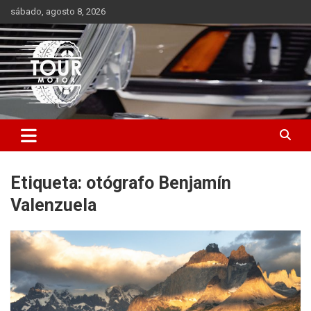
Saltar
sábado, agosto 8, 2026
al
contenido
Plataforma de contenido audiovisual para el sector automotriz
Tour Motor
Etiqueta:
otógrafo Benjamín
Valenzuela