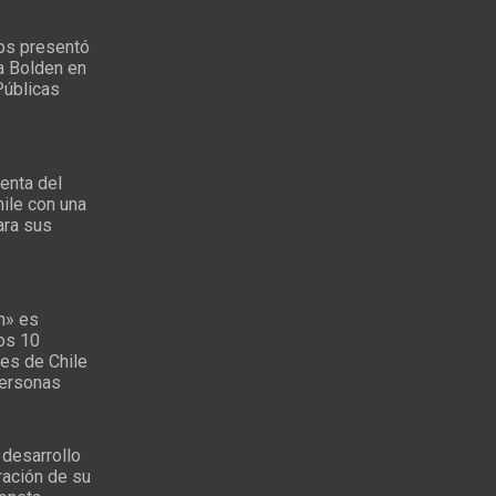
ps presentó
a Bolden en
Públicas
enta del
ile con una
ara sus
s
n» es
los 10
es de Chile
personas
 desarrollo
ración de su