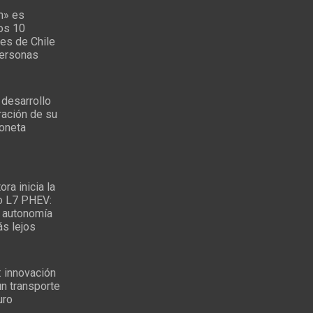
n» es
los 10
es de Chile
personas
 desarrollo
ración de su
oneta
ra inicia la
o L7 PHEV:
 autonomía
ás lejos
: innovación
un transporte
uro