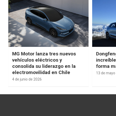
MG Motor lanza tres nuevos
Dongfen
vehículos eléctricos y
increíbl
consolida su liderazgo en la
forma má
electromovilidad en Chile
13 de mayo
4 de junio de 2026