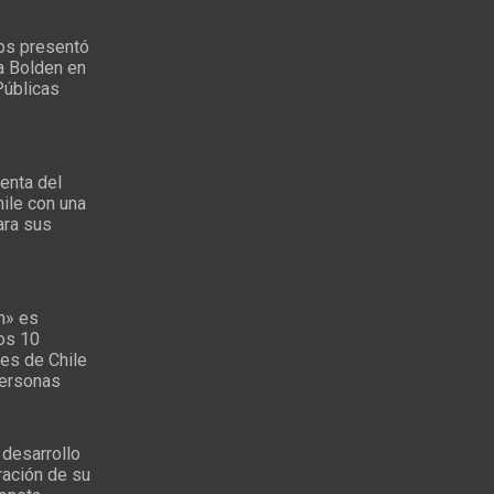
ps presentó
a Bolden en
Públicas
enta del
ile con una
ara sus
s
n» es
los 10
es de Chile
personas
 desarrollo
ración de su