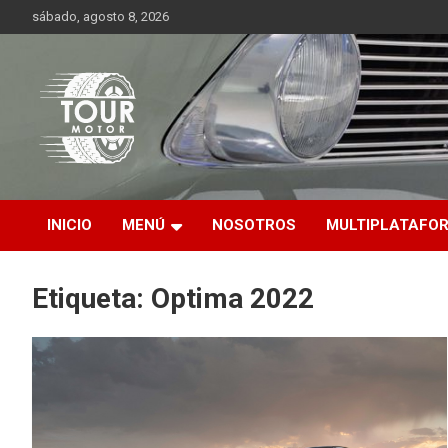
Saltar
sábado, agosto 8, 2026
al
contenido
Plataforma de contenido audiovisual para el sector automotriz
Tour Motor
INICIO
MENÚ
NOSOTROS
MULTIPLATAFO
Etiqueta:
Optima 2022