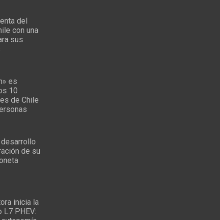
enta del
ile con una
ara sus
s
n» es
los 10
es de Chile
personas
 desarrollo
ración de su
oneta
ra inicia la
o L7 PHEV: