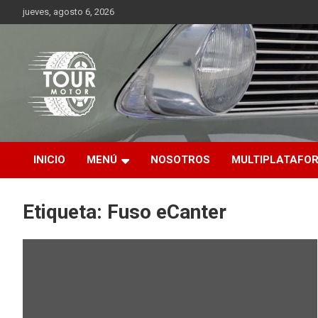
Saltar
jueves, agosto 6, 2026
al
contenido
Plataforma de contenido audiovisual para el sector automotriz
Tour Motor
INICIO
MENÚ
NOSOTROS
MULTIPLATAFO
Etiqueta:
Fuso eCanter