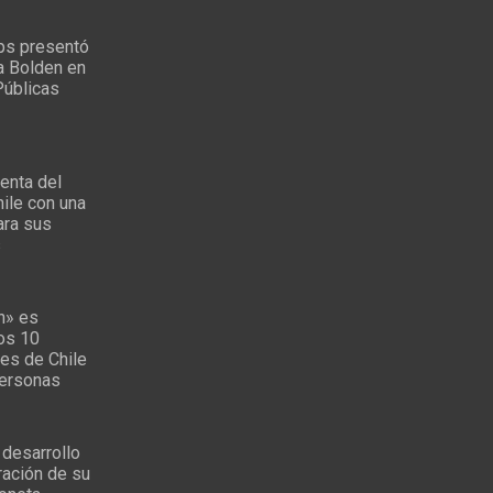
ps presentó
a Bolden en
Públicas
enta del
ile con una
ara sus
s
n» es
los 10
es de Chile
personas
 desarrollo
ración de su