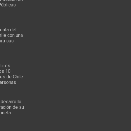
Públicas
enta del
ile con una
ara sus
s
n» es
los 10
es de Chile
personas
 desarrollo
ración de su
oneta