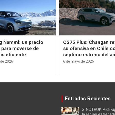
g Nammi: un precio
CS75 Plus: Changan re
e para moverse de
su ofensiva en Chile c
s eficiente
séptimo estreno del a
 de 2026
6 de mayo de 2026
Entradas Recientes
SINOTRUK Pick-u
la recién estrenad