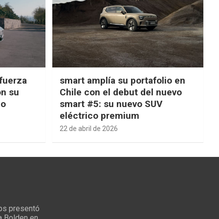
fuerza
smart amplía su portafolio en
on su
Chile con el debut del nuevo
ño
smart #5: su nuevo SUV
eléctrico premium
22 de abril de 2026
ps presentó
a Bolden en