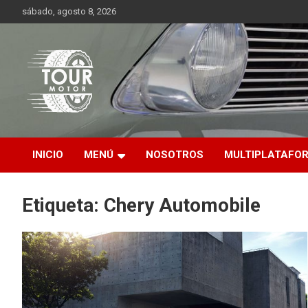
Saltar
sábado, agosto 8, 2026
al
contenido
Plataforma de contenido audiovisual para el sector automotriz
Tour Motor
INICIO
MENÚ
NOSOTROS
MULTIPLATAFO
Etiqueta:
Chery Automobile