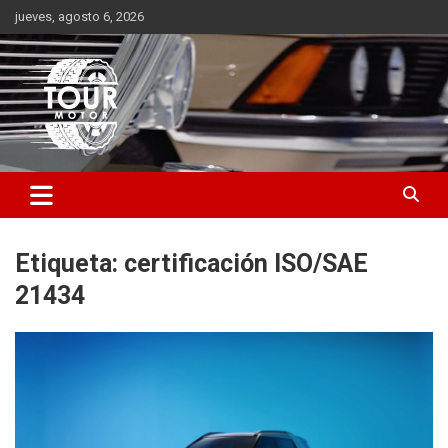
Saltar
jueves, agosto 6, 2026
al
contenido
Plataforma de contenido audiovisual para el sector automotriz
Tour Motor
Etiqueta:
certificación ISO/SAE
21434