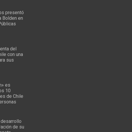
ps presentó
a Bolden en
Públicas
enta del
ile con una
ara sus
s
n» es
los 10
es de Chile
personas
 desarrollo
ración de su