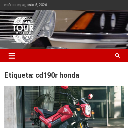
Saltar
miércoles, agosto 5, 2026
al
contenido
Plataforma de contenido audiovisual para el sector automotriz
Tour Motor
Etiqueta:
cd190r honda