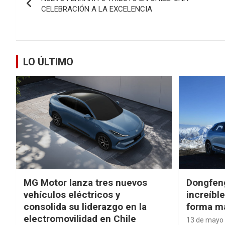
de
CELEBRACIÓN A LA EXCELENCIA
entradas
LO ÚLTIMO
MG Motor lanza tres nuevos
Dongfen
vehículos eléctricos y
increíbl
consolida su liderazgo en la
forma má
electromovilidad en Chile
13 de mayo