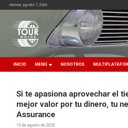
Saltar
viernes, agosto 7, 2026
al
contenido
Plataforma de contenido audiovisual para el sector automotriz
Tour Motor
INICIO
MENÚ
NOSOTROS
MULTIPLATAFO
Si te apasiona aprovechar el t
mejor valor por tu dinero, tu 
Assurance
13 de agosto de 2020