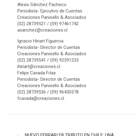
Alexis Sánchez Pacheco
Periodista- Ejecutivo de Cuentas
Creaciones Panisello & Asociados
(02) 28739521 / (09) 97461742
asanchez@creaciones.cl
Ignacio Hiriart Figueroa
Periodista- Director de Cuentas
Creaciones Panisello & Asociados
(02) 28739541 / (09) 92391233
ihiriart@creaciones.cl
Felipe Cavada Frías
Periodista- Director de Cuentas
Creaciones Panisello & Asociados
(02) 28739536 / (09) 96430378
fcavada@creaciones.cl
Navegación
NUEVO FERRARI F8 TRIBUTO EN CHILE: UNA