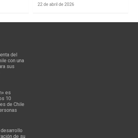
22 de abril de 2026
enta del
ile con una
ara sus
s
n» es
los 10
es de Chile
personas
 desarrollo
ración de su