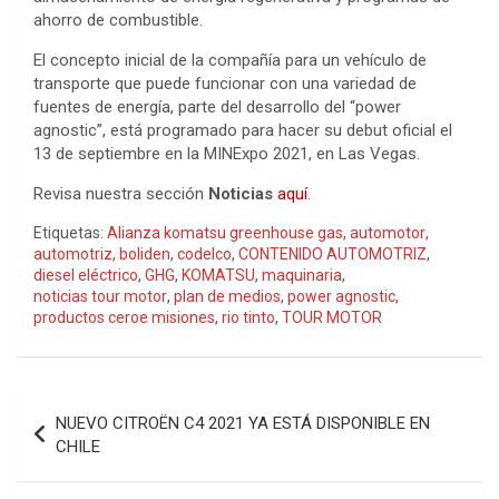
ahorro de combustible.
El concepto inicial de la compañía para un vehículo de
transporte que puede funcionar con una variedad de
fuentes de energía, parte del desarrollo del “power
agnostic”, está programado para hacer su debut oficial el
13 de septiembre en la MINExpo 2021, en Las Vegas.
Revisa nuestra sección
Noticias
aquí
.
Etiquetas:
Alianza komatsu greenhouse gas
,
automotor
,
automotriz
,
boliden
,
codelco
,
CONTENIDO AUTOMOTRIZ
,
diesel eléctrico
,
GHG
,
KOMATSU
,
maquinaria
,
noticias tour motor
,
plan de medios
,
power agnostic
,
productos ceroe misiones
,
rio tinto
,
TOUR MOTOR
Navegación
NUEVO CITROËN C4 2021 YA ESTÁ DISPONIBLE EN
de
CHILE
entradas