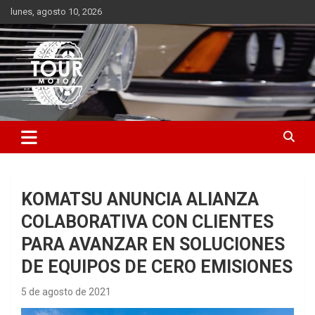
Saltar
lunes, agosto 10, 2026
al
contenido
Plataforma de contenido audiovisual para el sector automotriz
Tour Motor
KOMATSU ANUNCIA ALIANZA
COLABORATIVA CON CLIENTES
PARA AVANZAR EN SOLUCIONES
DE EQUIPOS DE CERO EMISIONES
5 de agosto de 2021