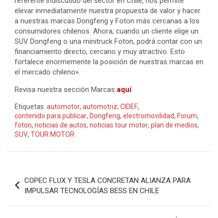
referente indiscutido del sector en Chile, nos permite
elevar inmediatamente nuestra propuesta de valor y hacer
a nuestras marcas Dongfeng y Foton más cercanas a los
consumidores chilenos. Ahora, cuando un cliente elige un
SUV Dongfeng o una minitruck Foton, podrá contar con un
financiamiento directo, cercano y muy atractivo. Esto
fortalece enormemente la posición de nuestras marcas en
el mercado chileno».
Revisa nuestra sección Marcas
aquí
.
Etiquetas:
automotor
,
automotriz
,
CIDEF
,
contenido para publicar
,
Dongfeng
,
electromovilidad
,
Forum
,
foton
,
noticias de autos
,
noticias tour motor
,
plan de medios
,
SUV
,
TOUR MOTOR
Navegación
COPEC FLUX Y TESLA CONCRETAN ALIANZA PARA
de
IMPULSAR TECNOLOGÍAS BESS EN CHILE
entradas