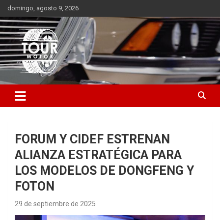
Saltar
domingo, agosto 9, 2026
al
contenido
Plataforma de contenido audiovisual para el sector automotriz
Tour Motor
FORUM Y CIDEF ESTRENAN
ALIANZA ESTRATÉGICA PARA
LOS MODELOS DE DONGFENG Y
FOTON
29 de septiembre de 2025