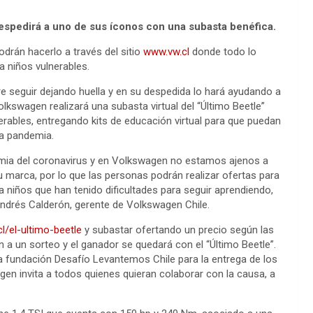
espedirá a uno de sus íconos con una subasta benéfica.
podrán hacerlo a través del sitio
www.vw.cl
donde todo lo
a niños vulnerables.
re seguir dejando huella y en su despedida lo hará ayudando a
kswagen realizará una subasta virtual del “Último Beetle”
erables, entregando kits de educación virtual para que puedan
la pandemia.
mia del coronavirus y en Volkswagen no estamos ajenos a
r su marca, por lo que las personas podrán realizar ofertas para
 niños que han tenido dificultades para seguir aprendiendo,
 Andrés Calderón, gerente de Volkswagen Chile.
l/el-ultimo-beetle
y subastar ofertando un precio según las
n a un sorteo y el ganador se quedará con el “Último Beetle”.
la fundación Desafío Levantemos Chile para la entrega de los
gen invita a todos quienes quieran colaborar con la causa, a