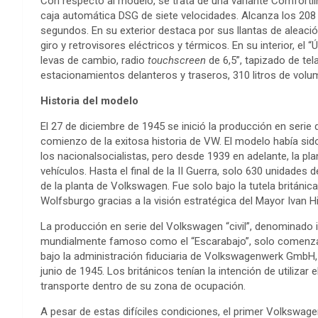
Con respecto al modelo, se trata de una variante Comfortl
caja automática DSG de siete velocidades. Alcanza los 208
segundos. En su exterior destaca por sus llantas de aleación
giro y retrovisores eléctricos y térmicos. En su interior, el
levas de cambio, radio
touchscreen
de 6,5”, tapizado de te
estacionamientos delanteros y traseros, 310 litros de vol
Historia del modelo
El 27 de diciembre de 1945 se inició la producción en serie
comienzo de la exitosa historia de VW. El modelo había si
los nacionalsocialistas, pero desde 1939 en adelante, la p
vehículos. Hasta el final de la II Guerra, solo 630 unidade
de la planta de Volkswagen. Fue solo bajo la tutela británi
Wolfsburgo gracias a la visión estratégica del Mayor Ivan Hi
La producción en serie del Volkswagen “civil”, denominado
mundialmente famoso como el “Escarabajo”, solo comenzaría 
bajo la administración fiduciaria de Volkswagenwerk GmbH, q
junio de 1945. Los británicos tenían la intención de utilizar
transporte dentro de su zona de ocupación.
A pesar de estas difíciles condiciones, el primer Volkswag