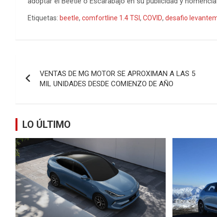
adoptar el Beetle o Escarabajo en su publicidad y nomen
Etiquetas:
beetle
,
comfortline 1.4 TSI
,
COVID
,
desafio levantem
Navegación
VENTAS DE MG MOTOR SE APROXIMAN A LAS 5
de
MIL UNIDADES DESDE COMIENZO DE AÑO
entradas
LO ÚLTIMO