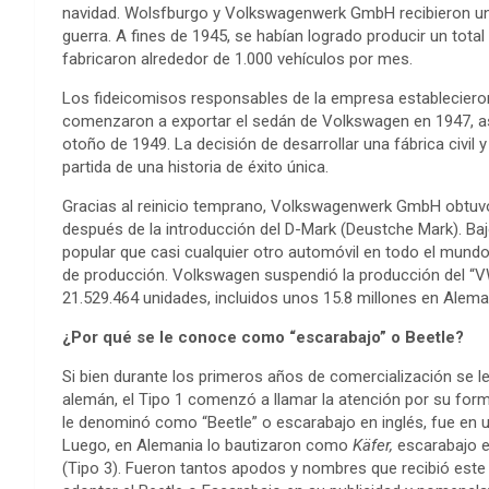
navidad. Wolsfburgo y Volkswagenwerk GmbH recibieron un 
guerra. A fines de 1945, se habían logrado producir un tota
fabricaron alrededor de 1.000 vehículos por mes.
Los fideicomisos responsables de la empresa establecieron
comenzaron a exportar el sedán de Volkswagen en 1947, a
otoño de 1949. La decisión de desarrollar una fábrica civil 
partida de una historia de éxito única.
Gracias al reinicio temprano, Volkswagenwerk GmbH obtuvo 
después de la introducción del D-Mark (Deustche Mark). Ba
popular que casi cualquier otro automóvil en todo el mund
de producción. Volkswagen suspendió la producción del “V
21.529.464 unidades, incluidos unos 15.8 millones en Alema
¿Por qué se le conoce como “escarabajo” o Beetle?
Si bien durante los primeros años de comercialización se 
alemán, el Tipo 1 comenzó a llamar la atención por su form
le denominó como “Beetle” o escarabajo en inglés, fue en 
Luego, en Alemania lo bautizaron como
Käfer,
escarabajo e
(Tipo 3). Fueron tantos apodos y nombres que recibió est