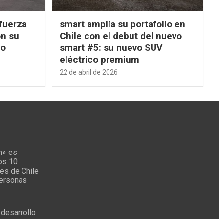
fuerza
smart amplía su portafolio en
on su
Chile con el debut del nuevo
ño
smart #5: su nuevo SUV
eléctrico premium
22 de abril de 2026
n» es
los 10
es de Chile
personas
 desarrollo