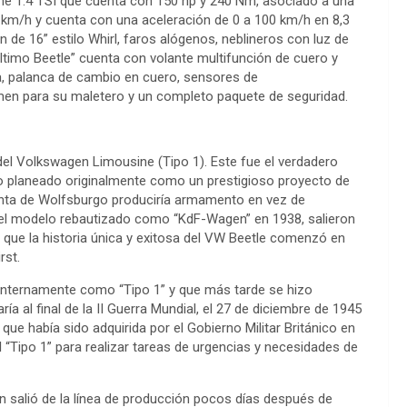
ine 1.4 TSI que cuenta con 150 hp y 240 Nm, asociado a una
 km/h y cuenta con una aceleración de 0 a 100 km/h en 8,3
 de 16” estilo Whirl, faros alógenos, neblineros con luz de
 “Último Beetle” cuenta con volante multifunción de cuero y
la, palanca de cambio en cuero, sensores de
umen para su maletero y un completo paquete de seguridad.
 del Volkswagen Limousine (Tipo 1). Este fue el verdadero
do planeado originalmente como un prestigioso proyecto de
lanta de Wolfsburgo produciría armamento en vez de
s del modelo rebautizado como “KdF-Wagen” en 1938, salieron
ca que la historia única y exitosa del VW Beetle comenzó en
rst.
 internamente como “Tipo 1” y que más tarde se hizo
al final de la II Guerra Mundial, el 27 de diciembre de 1945
ue había sido adquirida por el Gobierno Militar Británico en
 el “Tipo 1” para realizar tareas de urgencias y necesidades de
en salió de la línea de producción pocos días después de