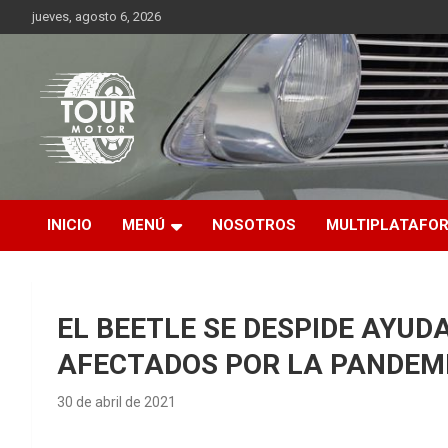
Saltar
jueves, agosto 6, 2026
al
contenido
Plataforma de contenido audiovisual para el sector automotriz
Tour Motor
INICIO
MENÚ
NOSOTROS
MULTIPLATAFO
EL BEETLE SE DESPIDE AYUD
AFECTADOS POR LA PANDEM
30 de abril de 2021