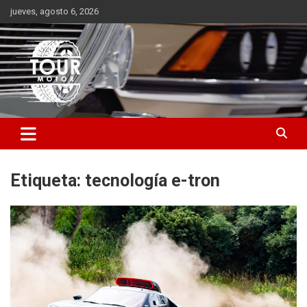
Saltar
jueves, agosto 6, 2026
al
contenido
Plataforma de contenido audiovisual para el sector automotriz
Tour Motor
Etiqueta:
tecnología e-tron