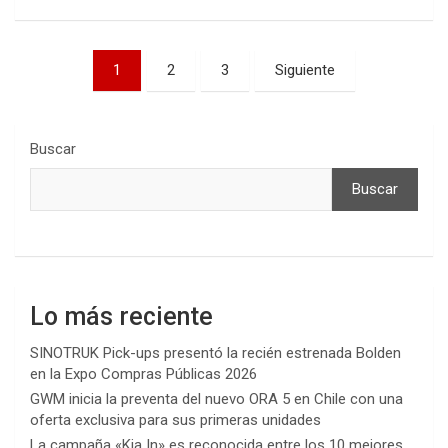
Paginación
1
2
3
Siguiente
de
entradas
Buscar
Buscar
Lo más reciente
SINOTRUK Pick-ups presentó la recién estrenada Bolden
en la Expo Compras Públicas 2026
GWM inicia la preventa del nuevo ORA 5 en Chile con una
oferta exclusiva para sus primeras unidades
La campaña «Kia In» es reconocida entre los 10 mejores