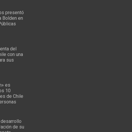
ps presentó
a Bolden en
Públicas
enta del
ile con una
ara sus
s
n» es
los 10
es de Chile
personas
 desarrollo
ración de su