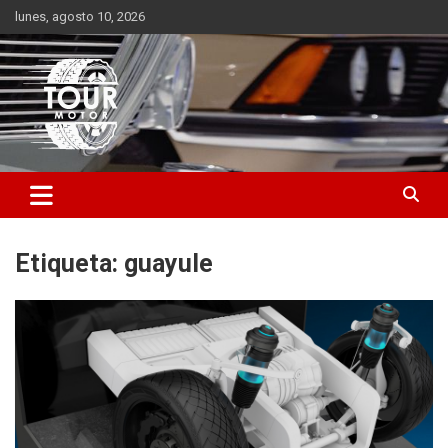
Saltar
lunes, agosto 10, 2026
al
contenido
Plataforma de contenido audiovisual para el sector automotriz
Tour Motor
Etiqueta:
guayule