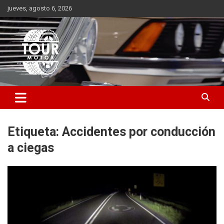
Saltar
jueves, agosto 6, 2026
al
contenido
Plataforma de contenido audiovisual para el sector automotriz
Tour Motor
Etiqueta:
Accidentes por conducción
a ciegas