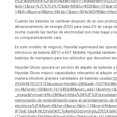
y%2Fautomotriz%2F&rx=0&eae=0&fc=1408&brdim=0%2
&vis=1&rsz=%7C%7Cs%7C&abl=NS&fu=8320&bc=31&jar=2
14&ifi=4&uci=a!4&btvi=3&fsb=1&xpc=3D4s5kfU9N&p=https
Cuando las baterías se cambian después de un uso prolonga
almacenamiento de energía (ESS) para taxis EV de carga rá
noche cuando las tarifas de electricidad son más bajas y lue
es comparativamente cara.
En este modelo de negocio, Hyundai supervisará las opera
eléctricos de batería (BEV) a KST Mobility. Hyundai también 
baterías de reemplazo para los vehículos que devuelven las
Hyundai Glovis operará un servicio de alquiler de baterías y
Hyundai Glovis mejoró capacidades relevantes al adquirir 
manera eficiente grandes cantidades de baterías usadas.
ht
2953698701213733&output=html&h=280&adk=1037902486&
rn=4&fwrnh=100&lmt=1615492688&num_ads=1&rafmt=1&
_image&format=696×280&url=https%3A%2F%2Fpresslatam
memorando-de-entendimiento-para-el-arrendamiento-de-ba
electricos%2F&flash=0&fwr=0&pra=3&rh=174&rw=696&r
tP7gvE-EkgA-NCDfv0iOKtC7pAeNvDOdzymVg0uZfECK5e
LT2eRVfpMo3YhSPHc9DbggEqDPgv7XtHVw&dt=1615492669