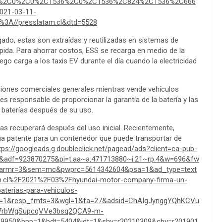
C0%2C0%2C0%2C1536%2C0%2C1536%2C824%2C1536%2C666
021-03-11-
%3A//presslatam.cl&dtd=5528
do, estas son extraídas y reutilizadas en sistemas de
pida. Para ahorrar costos, ESS se recarga en medio de la
go carga a los taxis EV durante el día cuando la electricidad
ciones comerciales generales mientras vende vehículos
es responsable de proporcionar la garantía de la batería y las
 baterías después de su uso.
 las recuperará después del uso inicial. Recientemente,
una patente para un contenedor que puede transportar de
tps://googleads.g.doubleclick.net/pagead/ads?client=ca-pub-
adf=923870275&pi=t.aa~a.471713880~i.21~rp.4&w=696&fw
armr=3&sem=mc&pwprc=5614342604&psa=1&ad_type=text
.cl%2F2021%2F03%2Fhyundai-motor-company-firma-un-
terias-para-vehiculos-
pe=1&resp_fmts=3&wgl=1&fa=27&adsid=ChAIgJynggYQhKCVu
N7rbWgSupcqVVe3bsq2QCA9-m-
950&bpp=1&bdt=5404&idt=1&shv=r20210309&cbv=r201901