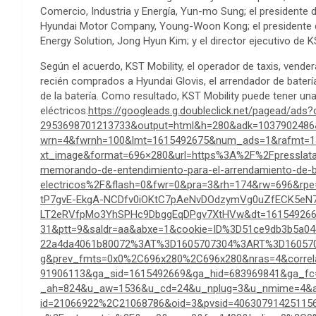
Comercio, Industria y Energía, Yun-mo Sung; el presidente 
Hyundai Motor Company, Young-Woon Kong; el presidente de
Energy Solution, Jong Hyun Kim; y el director ejecutivo de K
Según el acuerdo, KST Mobility, el operador de taxis, vender
recién comprados a Hyundai Glovis, el arrendador de baterí
de la batería. Como resultado, KST Mobility puede tener una
eléctricos.
https://googleads.g.doubleclick.net/pagead/ads?
2953698701213733&output=html&h=280&adk=1037902486&
wrn=4&fwrnh=100&lmt=1615492675&num_ads=1&rafmt=
xt_image&format=696×280&url=https%3A%2F%2Fpresslat
memorando-de-entendimiento-para-el-arrendamiento-de-ba
electricos%2F&flash=0&fwr=0&pra=3&rh=174&rw=696&r
tP7gvE-EkgA-NCDfv0iOKtC7pAeNvDOdzymVg0uZfECK5e
LT2eRVfpMo3YhSPHc9DbggEqDPgv7XtHVw&dt=1615492669
31&ptt=9&saldr=aa&abxe=1&cookie=ID%3D51ce9db3b5a04
22a4da4061b80072%3AT%3D1605707304%3ART%3D16057
g&prev_fmts=0x0%2C696x280%2C696x280&nras=4&correl
91906113&ga_sid=1615492669&ga_hid=683969841&ga_f
_ah=824&u_aw=1536&u_cd=24&u_nplug=3&u_nmime=4&a
id=21066922%2C21068786&oid=3&pvsid=40630791425115