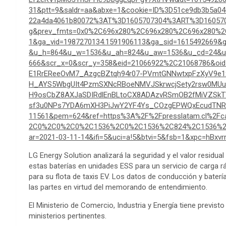
31&ptt=9&saldr=aa&abxe=1&cookie=ID%3D51ce9db3b5a04
22a4da4061b80072%3AT%3D1605707304%3ART%3D16057
g&prev_fmts=0x0%2C696x280%2C696x280%2C696x280%2C
1&ga_vid=1987270134.1591906113&ga_sid=1615492669&
&u_h=864&u_w=1536&u_ah=824&u_aw=1536&u_cd=24&u_
666&scr_x=0&scr_y=358&eid=21066922%2C21068786&oid
E1RrEReeOvM7_AzgcBZtqh94r07-PVmtGNNwtxpFzXyV9e
H_AYS5WbgUIt4PzmSXNcRBoeNMVJSkrwcjSety2rsw0MUu7
H9osCbZ8AXJaSDIRdlEnBLtoCX8ADAzvRSmOB2fMiVZSk
sf3u0NPs7YDA6mXH3PiJwY2YF4Ys_COzgEPWQxEcudTNRf
11561&pem=624&ref=https%3A%2F%2Fpresslatam.cl%2Fc
2C0%2C0%2C0%2C1536%2C0%2C1536%2C824%2C1536%2C
ar=2021-03-11-14&ifi=5&uci=a!5&btvi=5&fsb=1&xpc=hBxvr
LG Energy Solution analizará la seguridad y el valor resid
estas baterías en unidades ESS para un servicio de carga rá
para su flota de taxis EV. Los datos de conducción y bater
las partes en virtud del memorando de entendimiento.
El Ministerio de Comercio, Industria y Energía tiene previs
ministerios pertinentes.