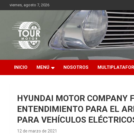
Saltar
viernes, agosto 7, 2026
al
contenido
Plataforma de contenido audiovisual para el sector automotriz
Tour Motor
INICIO
MENÚ
NOSOTROS
MULTIPLATAFO
HYUNDAI MOTOR COMPANY 
ENTENDIMIENTO PARA EL A
PARA VEHÍCULOS ELÉCTRICO
12 de marzo de 2021