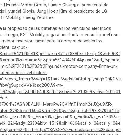
de Hyundai Motor Group, Euisun Chung; el presidente de
 Hyundai Glovis, Jung Hoon Kim; el presidente de LG
ST Mobility, Haeng Yeol Lee.
á la propiedad de las baterías en los vehículos eléctricos
as. Luego, KST Mobility pagará una tarifa mensual por el uso
 menor inversión inicial para la compra de vehículos
client=ca-pub-
adf=1642110041&pi=t.aa~a.471713880~i.15~rp.4&w=696&f
1&armr=3&sem=mc&pwprc=5614342604&psa=1&ad_type=te
am.cl%2F2021%2F03%2Fhyundai-motor-company-firma-un-
terias-para-vehiculos-
pe=1&resp_fmts=3&wgl=1&fa=27&adsid=ChAIgJynggYQhKCVu
N7rbWgSupcqVVe3bsq2QCA9-m-
945&bpp=1&bdt=5400&idt=1&shv=r20210309&cbv=r201901
dcc-
07304%3AS%3DALNI_MaroPw9Qv1fnT1moh2eJXpu8l5R-
ator=2792576116060&frm=20&pv=1&ga_vid=1987270134.15
c=0&u_tz=-180&u_his=50&u_java=0&u_h=864&u_w=1536&u
dx=226&ady=2380&biw=1519&bih=666&scr_x=0&scr_y=0&e
61&pem=624&ref=https%3A%2F%2Fpresslatam.cl%2Fcategor