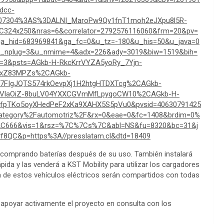
dcc-
07304%3AS%3DALNI_MaroPw9Qv1fnT1moh2eJXpu8l5R-
324x250&nras=6&correlator=2792576116060&frm=20&pv=
ga_hid=683969841&ga_fc=0&u_tz=-180&u_his=50&u_java=0
nplug=3&u_nmime=4&adx=226&ady=3019&biw=1519&bih=
=3&psts=AGkb-H-RkcKrrVYZA5yoRy_7Yjn-
1xZ83MPZs%2CAGkb-
FIgJQTS574rkOevpXj1H2htgHTDXTcg%2CAGkb-
TVlaOiZ-8buLV04YXXCGVmMfLpyqoCW10%2CAGkb-H-
pTKo5oyXHedPeF2xKa9XAHX5S5pVu0&pvsid=40630791425
ategory%2Fautomotriz%2F&rx=0&eae=0&fc=1408&brdim=0%
666&vis=1&rsz=%7C%7Cs%7C&abl=NS&fu=8320&bc=31&j
rf8QC&p=https%3A//presslatam.cl&dtd=18409
ual comprando baterías después de su uso. También instalará
pida y las venderá a KST Mobility para utilizar los cargadores
ía de estos vehículos eléctricos serán compartidos con todas
to apoyar activamente el proyecto en consulta con los