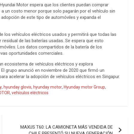
s, Hyundai Motor espera que los clientes puedan comprar
és) a un costo menor porque solo pagarán por el vehículo sin
la adopción de este tipo de automóviles y expanda el
los vehículos eléctricos usados ​​y permitirá que todas las
r residual de las baterías usadas. Se espera que esto
tomóviles. Los datos compartidos de la batería de los
uevas oportunidades comerciales.
un ecosistema de vehículos eléctricos y explora
 El grupo anunció en noviembre de 2020 que firmó un
a acelerar la adopción de vehículos eléctricos en Singapur.
y
,
hyunday glovis
,
hyunday motor
,
Hyunday motor Group
,
OTOR
,
vehículos eléctricos
MAXUS T60: LA CAMIONETA MÁS VENDIDA DE
CHILE PRESENTÓ SU NUEVA GENERACIÓN