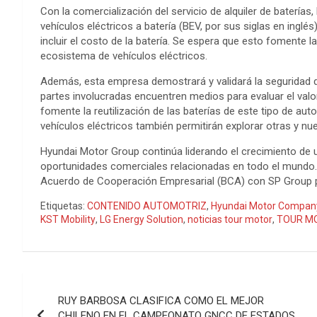
Con la comercialización del servicio de alquiler de batería
vehículos eléctricos a batería (BEV, por sus siglas en ingl
incluir el costo de la batería. Se espera que esto fomente 
ecosistema de vehículos eléctricos.
Además, esta empresa demostrará y validará la seguridad de 
partes involucradas encuentren medios para evaluar el valo
fomente la reutilización de las baterías de este tipo de au
vehículos eléctricos también permitirán explorar otras y n
Hyundai Motor Group continúa liderando el crecimiento de 
oportunidades comerciales relacionadas en todo el mundo.
Acuerdo de Cooperación Empresarial (BCA) con SP Group par
Etiquetas:
CONTENIDO AUTOMOTRIZ
,
Hyundai Motor Compan
KST Mobility
,
LG Energy Solution
,
noticias tour motor
,
TOUR M
Navegación
RUY BARBOSA CLASIFICA COMO EL MEJOR
de
CHILENO EN EL CAMPEONATO GNCC DE ESTADOS